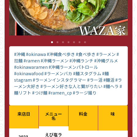
#沖縄
#okinawa
#沖縄食べ歩き
#食べ歩き
#ラーメン
#
拉麺
#ramen
#沖縄ラーメン
#沖縄ランチ
#沖縄グルメ
#okinawaramen
#沖縄ラーメンパトロール
#okinawafood
#ラーメンバカ
#麺スタグラム
#麺
stagram
#ラーメンインスタグラマー
#ラー活
#麺活
#ラ
ーメン大好き
#ラーメン好きな人と繋がりたい
#麺ヘラ
#
麺リフト
#つけ麺
#ramen_cp
#ラージ撮り
来店日
メニュー
料金
味
名
えび塩ラ
2023-