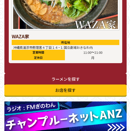
WAZA家
所在地
沖縄県浦添市勢理客４丁目１４−１ 国立劇場おきなわ内
〜
営業時間
11:00
21:00
定休日
月
ラーメンを探す
お店を探す