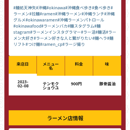
#麺処天神矢
#沖縄
#okinawa
#沖縄食べ歩き
#食べ歩き
#
ラーメン
#拉麺
#ramen
#沖縄ラーメン
#沖縄ランチ
#沖縄
グルメ
#okinawaramen
#沖縄ラーメンパトロール
#okinawafood
#ラーメンバカ
#麺スタグラム
#麺
stagram
#ラーメンインスタグラマー
#ラー活
#麺活
#ラー
メン大好き
#ラーメン好きな人と繋がりたい
#麺ヘラ
#麺
リフト
#つけ麺
#ramen_cp
#ラージ撮り
来店日
メニュー
料金
味
名
2023-
テンモク
900円
豚骨醤油
02-08
ショウユ
ラーメン店情報