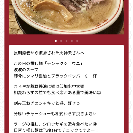
長期療養から復帰された天神矢さんへ
この日の推し麺「テンモクショウユ」
波波のスープ
豚骨にタマリ醤油とブラックペッパーな一杯
まろやか豚骨醤油に麺は低加水中太麺
相変わらずの並でも食べ応えある量で美味い😋
刻み玉ねぎのシャキッと感、好き☺️
分厚いチャーシューも相変わらず良きよき✨
ラージの推し、シロウサギを近々食べたい🤤
日替り推し麺はTwitterでチェックですよー！