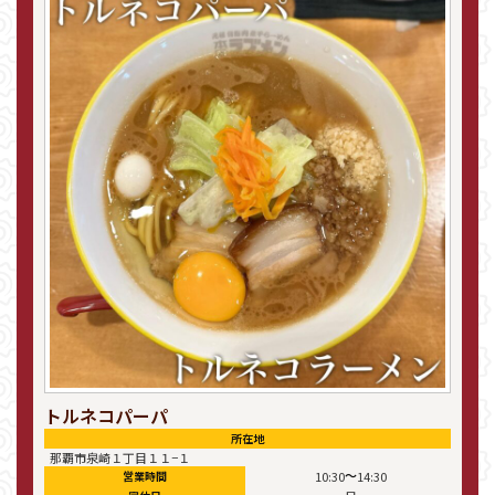
トルネコパーパ
所在地
那覇市泉崎１丁目１１−１
〜
営業時間
10:30
14:30