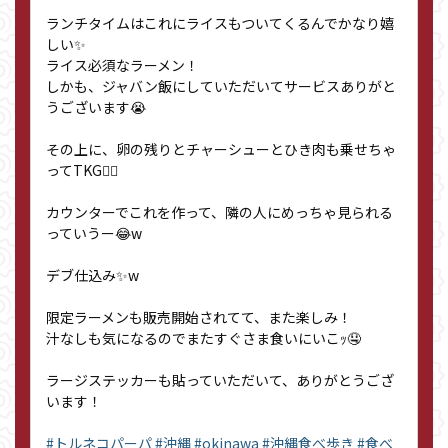
ランチタイムはこれにライスもついてくるんでかなり嬉
しい✨
ライス必須なラーメン！
しかも、ジャバン飯にしていただいてサービスありがと
うございます😭
その上に、卵の残りとチャーシューとひき肉も乗せちゃ
ってTKG🏄‍♂️
カウンターでこれを作って、隣の人にめっちゃ見られる
っていうー😂w
デブ仕込み✨w
限定ラーメンも販売開始されてて、また楽しみ！
汁なしも気になるのでまたすぐさま食いにいこｯ🤤
ラージステッカーも貼っていただいて、ありがとうござ
います！
#トルネコパーパ
#沖縄
#okinawa
#沖縄食べ歩き
#食べ