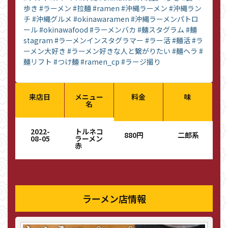
歩き
#ラーメン
#拉麺
#ramen
#沖縄ラーメン
#沖縄ラン
チ
#沖縄グルメ
#okinawaramen
#沖縄ラーメンパトロ
ール
#okinawafood
#ラーメンバカ
#麺スタグラム
#麺
stagram
#ラーメンインスタグラマー
#ラー活
#麺活
#ラ
ーメン大好き
#ラーメン好きな人と繋がりたい
#麺ヘラ
#
麺リフト
#つけ麺
#ramen_cp
#ラージ撮り
来店日
メニュー
料金
味
名
2022-
トルネコ
880円
二郎系
08-05
ラーメン
赤
ラーメン店情報