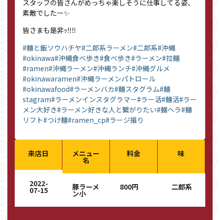
スタッフの皆さんがめっちゃ楽しそうに仕事してる姿、
素敵でしたー✨
皆さまも是非ｯ‼︎‼︎
#麺と飯ソウハチヤ
#二郎系ラーメン
#二郎系
#沖縄
#okinawa
#沖縄食べ歩き
#食べ歩き
#ラーメン
#拉麺
#ramen
#沖縄ラーメン
#沖縄ランチ
#沖縄グルメ
#okinawaramen
#沖縄ラーメンパトロール
#okinawafood
#ラーメンバカ
#麺スタグラム
#麺
stagram
#ラーメンインスタグラマー
#ラー活
#麺活
#ラー
メン大好き
#ラーメン好きな人と繋がりたい
#麺ヘラ
#麺
リフト
#つけ麺
#ramen_cp
#ラージ撮り
来店日
メニュー
料金
味
名
2022-
豚ラーメ
800円
二郎系
07-15
ン小