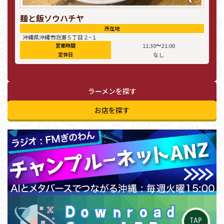
麺と飯ソウハチヤ
所在地
沖縄県沖縄市泡瀬５丁目２−１
〜
営業時間
11:30
21:00
定休日
なし
ラーメンを探す
お店を探す