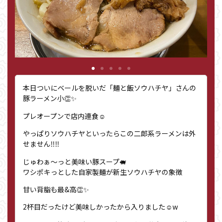
本日ついにベールを脱いだ「麺と飯ソウハチヤ」さんの
豚ラーメン小👏✨
プレオープンで店内連食☺️
やっぱりソウハチヤといったらこの二郎系ラーメンは外
せません‼︎‼︎
じゅわぁ〜っと美味い豚スープ🐖
ワシポキっとした自家製麺が新生ソウハチヤの象徴
甘い背脂も最&高👏✨
2杯目だったけど美味しかったから入りました☺️w