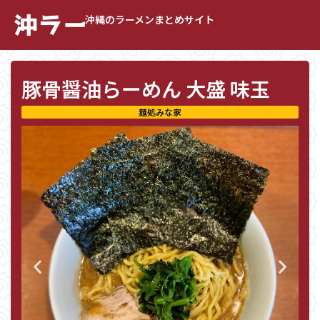
沖縄のラーメンまとめサイト
豚骨醤油らーめん 大盛 味玉
麺処みな家