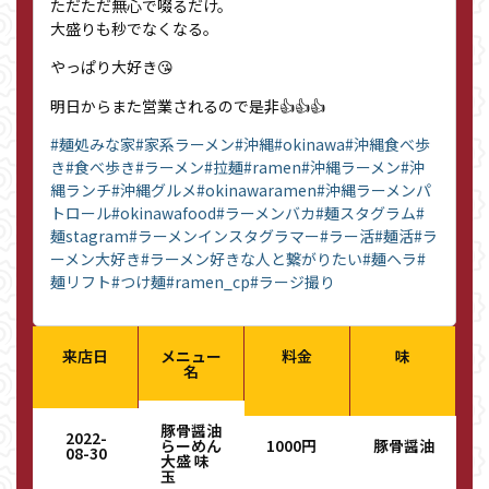
ただただ無心で啜るだけ。
大盛りも秒でなくなる。
やっぱり大好き😘
明日からまた営業されるので是非👍👍👍
#麺処みな家
#家系ラーメン
#沖縄
#okinawa
#沖縄食べ歩
き
#食べ歩き
#ラーメン
#拉麺
#ramen
#沖縄ラーメン
#沖
縄ランチ
#沖縄グルメ
#okinawaramen
#沖縄ラーメンパ
トロール
#okinawafood
#ラーメンバカ
#麺スタグラム
#
麺stagram
#ラーメンインスタグラマー
#ラー活
#麺活
#ラ
ーメン大好き
#ラーメン好きな人と繋がりたい
#麺ヘラ
#
麺リフト
#つけ麺
#ramen_cp
#ラージ撮り
来店日
メニュー
料金
味
名
豚骨醤油
2022-
らーめん
1000円
豚骨醤油
08-30
大盛 味
玉