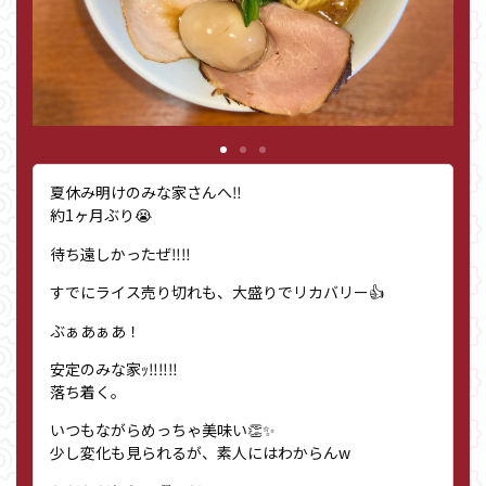
夏休み明けのみな家さんへ‼︎
約1ヶ月ぶり😭
待ち遠しかったぜ‼︎‼︎
すでにライス売り切れも、大盛りでリカバリー👍
ぶぁあぁあ！
安定のみな家ｯ‼︎‼︎‼︎
落ち着く。
いつもながらめっちゃ美味い👏✨
少し変化も見られるが、素人にはわからんw