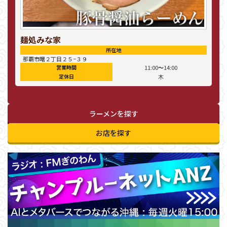
麺処みな家
所在地
那覇市曙２丁目２５−３９
〜
営業時間
11:00
14:00
定休日
木
ラーメンを探す
お店を探す