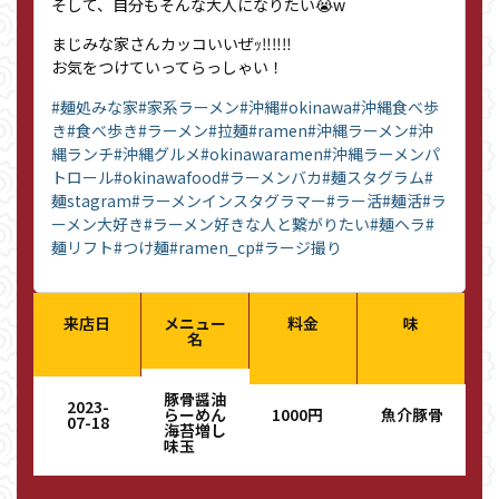
そして、自分もそんな大人になりたい😭w
まじみな家さんカッコいいぜｯ‼︎‼︎‼︎
お気をつけていってらっしゃい！
#麺処みな家
#家系ラーメン
#沖縄
#okinawa
#沖縄食べ歩
き
#食べ歩き
#ラーメン
#拉麺
#ramen
#沖縄ラーメン
#沖
縄ランチ
#沖縄グルメ
#okinawaramen
#沖縄ラーメンパ
トロール
#okinawafood
#ラーメンバカ
#麺スタグラム
#
麺stagram
#ラーメンインスタグラマー
#ラー活
#麺活
#ラ
ーメン大好き
#ラーメン好きな人と繋がりたい
#麺ヘラ
#
麺リフト
#つけ麺
#ramen_cp
#ラージ撮り
来店日
メニュー
料金
味
名
豚骨醤油
2023-
らーめん
1000円
魚介豚骨
07-18
海苔増し
味玉