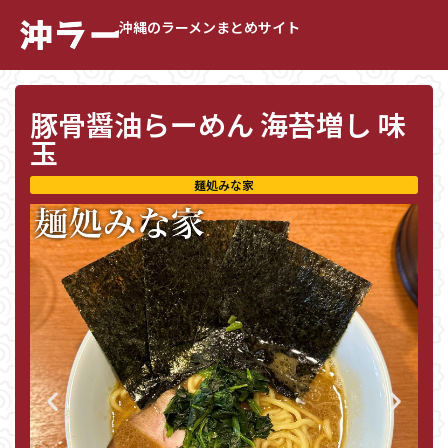
沖縄のラーメンまとめサイト
豚骨醤油らーめん 海苔増し 味
玉
麺処みな家