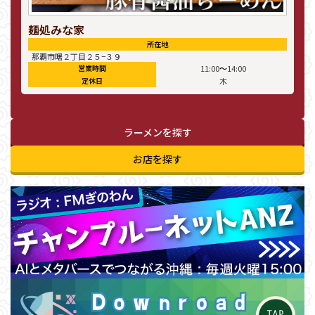
麺処みな家
所在地
那覇市曙２丁目２５−３９
〜
営業時間
11:00
14:00
定休日
木
ラーメンを探す
お店を探す