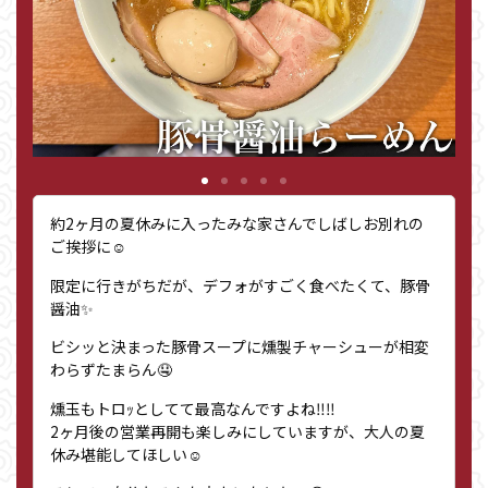
約2ヶ月の夏休みに入ったみな家さんでしばしお別れの
ご挨拶に☺️
限定に行きがちだが、デフォがすごく食べたくて、豚骨
醤油✨
ビシッと決まった豚骨スープに燻製チャーシューが相変
わらずたまらん🤤
燻玉もトロｯとしてて最高なんですよね‼︎‼︎
2ヶ月後の営業再開も楽しみにしていますが、大人の夏
休み堪能してほしい☺️