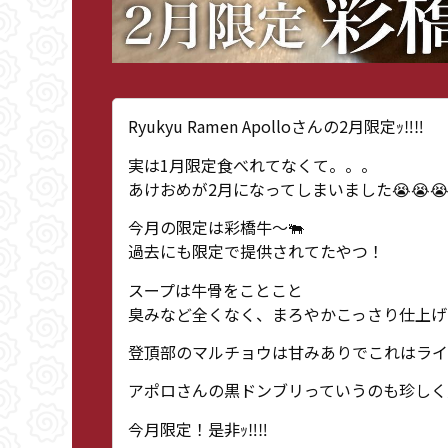
Ryukyu Ramen Apolloさんの2月限定ｯ‼︎‼︎
実は1月限定食べれてなくて。。。
あけおめが2月になってしまいました😭😭
今月の限定は彩橋牛〜🐃
過去にも限定で提供されてたやつ！
スープは牛骨をことこと
臭みなど全くなく、まろやかこっさり仕上げ
登頂部のマルチョウは甘みありでこれはライス
アポロさんの黒ドンブリっていうのも珍しく
今月限定！是非ｯ‼︎‼︎