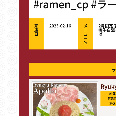
#ramen_cp #
来
2023-02-16
メ
2月限定 
店
ニ
橋牛白湯
日
ュ
ば
ー
名
ラ
Ryuk
所在
営業
定休