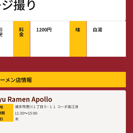
ラージ撮り
彩
料
1200円
味
白湯
そ
金
ーメン店情報
yu Ramen Apollo
浦添市港川１丁目５−１１ コーポ高江洲
地
11:30
〜
15:00
時間
木
日