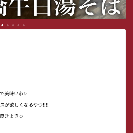

で美味い👍✨
が欲しくなるやつ‼︎‼︎
良きよき☺️