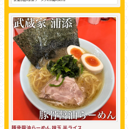
豚骨醤油らーめん 味玉 半ライス