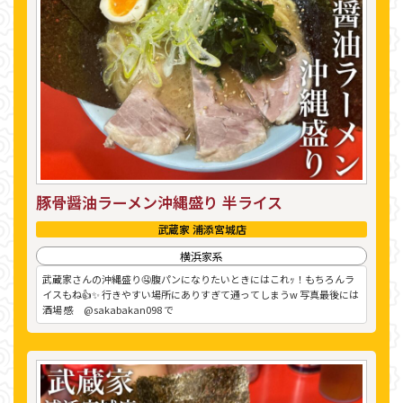
豚骨醤油ラーメン沖縄盛り 半ライス
武蔵家 浦添宮城店
横浜家系
武蔵家さんの沖縄盛り🤤腹パンになりたいときにはこれｯ！もちろんラ
イスもね👍✨ 行きやすい場所にありすぎて通ってしまうw 写真最後には
酒場 感 @sakabakan098 で