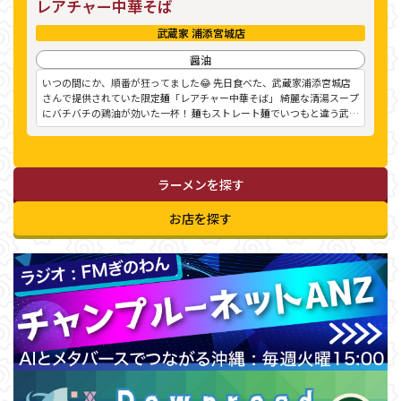
レアチャー中華そば
武蔵家 浦添宮城店
醤油
いつの間にか、順番が狂ってました😂 先日食べた、武蔵家浦添宮城店
さんで提供されていた限定麺「レアチャー中華そば」 綺麗な清湯スープ
にバチバチの鶏油が効いた一杯！ 麺もストレート麺でいつもと違う武蔵
家さんが
ラーメンを探す
お店を探す