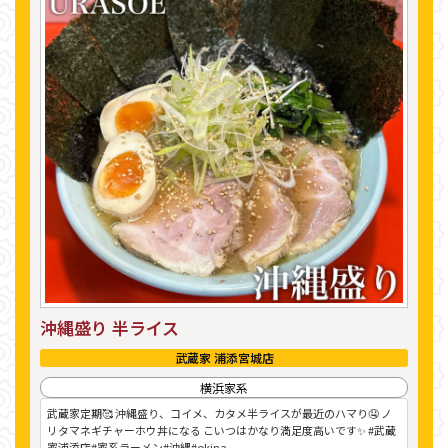
沖縄盛り 半ライス
武蔵家 浦添宮城店
横浜家系
武蔵家定期🥰 沖縄盛り、コイメ、カタメ半ライスが最近のハマり🤤 ノ
リタマネギチャーホウ丼になる こいつはかなり満足度高いです✨ #武蔵
家浦添店#家系ラーメン#沖縄#okina