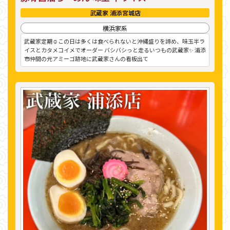
武蔵家 浦添宮城店
横浜家系
武蔵家定期☺️この日は多くは食べられないと沖縄盛りを諦め、味玉半ラ
イスとカタメコイメでオーダー バシバシっと走るいつもの武蔵家✨ 浦添
市仲間の元アミーゴ跡地に武蔵家さんの看板出て