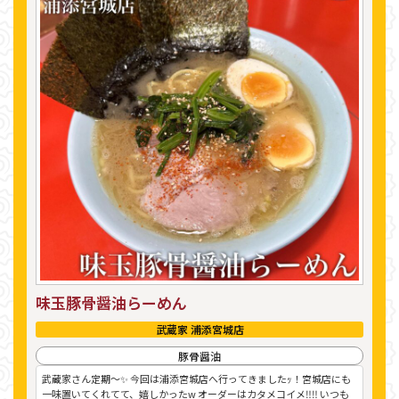
味玉豚骨醤油らーめん
武蔵家 浦添宮城店
豚骨醤油
武蔵家さん定期〜✨ 今回は浦添宮城店へ行ってきましたｯ！宮城店にも
一味置いてくれてて、嬉しかったw オーダーはカタメコイメ‼︎‼︎ いつも