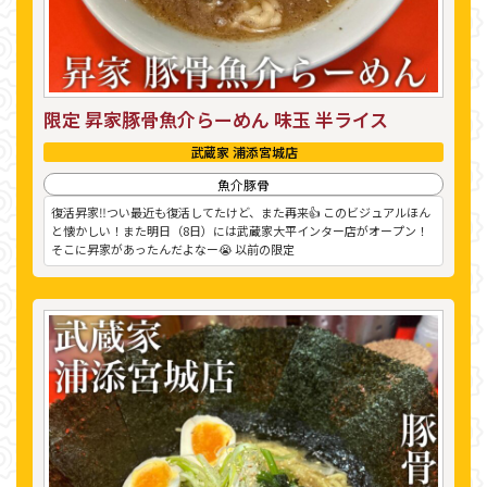
限定 昇家豚骨魚介らーめん 味玉 半ライス
武蔵家 浦添宮城店
魚介豚骨
復活昇家‼︎つい最近も復活してたけど、また再来👍 このビジュアルほん
と懐かしい！また明日（8日）には武蔵家大平インター店がオープン！
そこに昇家があったんだよなー😭 以前の限定