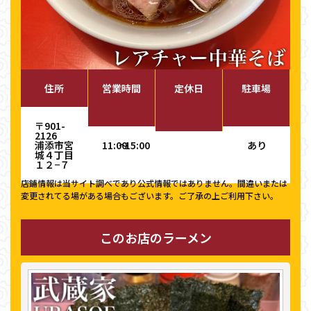
住所
営業時間
定休日
駐車場
〒901-
2126
浦添市宮
11:00
〜
15:00
あり
城４丁目
１２−７
店鋪情報は当サイト調べであり公式情報ではありません。間違いまたは
変更されてる場がある場合もございます。ご了承の上ご利用下さい。
このお店のラーメン